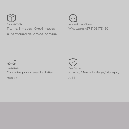
Garantía Helix
Asesoría Personalizada
Titanio: 3 meses · Oro: 6 meses
Whatsapp +57 3126475450
Autenticidad del oro de por vida
CONTÁCTANOS
VER MÁS
Envío Gratis
Pago Seguro
Ciudades principales 1 a 3 días
Epayco, Mercado Pago, Wompi y
hábiles
Addi
VER MÁS
VER MÁS