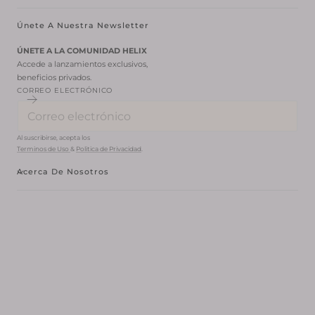
Únete A Nuestra Newsletter
ÚNETE A LA COMUNIDAD HELIX
Accede a lanzamientos exclusivos,
beneficios privados.
CORREO ELECTRÓNICO
Al suscribirse, acepta los
Terminos de Uso
&
Politica de Privacidad
.
Acerca De Nosotros
© 2026,
Helix Body Jewelry - Tienda Online de Piercings
Métodos
de
Política de reembolso
pago
Política de privacidad
Términos del servicio
Política de envío
Información de contacto
Aviso legal