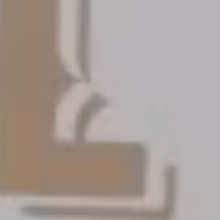
das
das