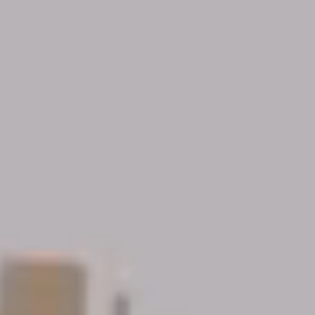
das
das