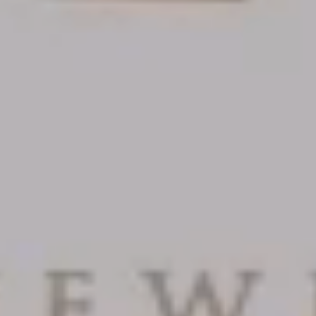
das
Home