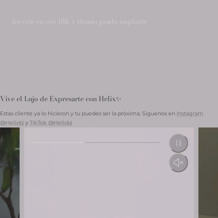
Joyería en oro 18K y titanio grado implante
Vive el Lujo de Expresarte con Helix✨
Estas cliente ya lo hicieron y tu puedes ser la próxima. Siguenos en
Instagram
@Helixbj
y
TikTok @Helixbj